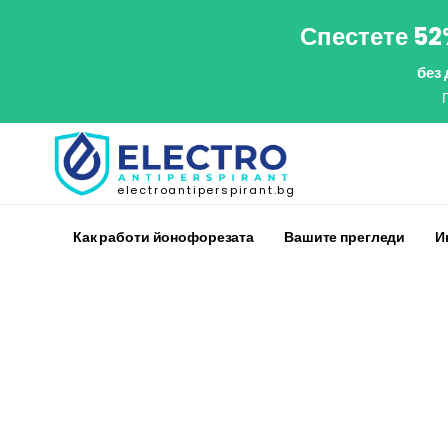
Спестете 52
без
electroantiperspirant.bg
Как работи йонофорезата
Вашите прегледи
И