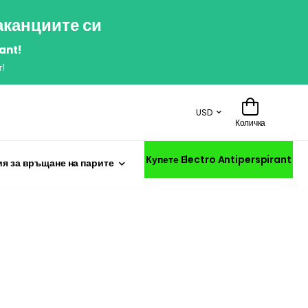
аканциите си
ant!
!
USD
Количка
Купете Electro Antiperspirant
я за връщане на парите