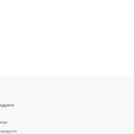
одукти
роци
 продукти