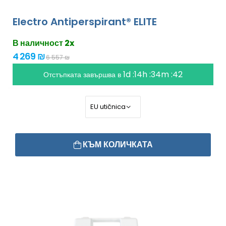
Electro Antiperspirant® ELITE
В наличност 2x
4 269 ₪
6 557 ₪
1d :14h :34m :41
Отстъпката завършва в
КЪМ КОЛИЧКАТА