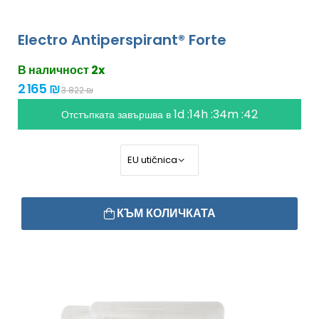
Electro Antiperspirant® Forte
В наличност 2x
2 165 ₪
3 822 ₪
1d :14h :34m :41
Отстъпката завършва в
КЪМ КОЛИЧКАТА