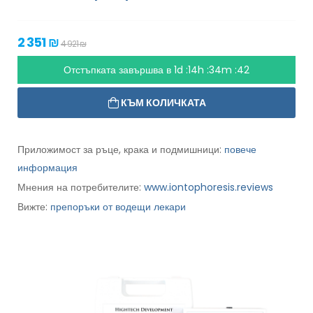
2 351 ₪
4 921 ₪
Отстъпката завършва в
1d :14h :34m :41
КЪМ КОЛИЧКАТА
Приложимост за ръце, крака и подмишници:
повече
информация
Мнения на потребителите:
www.iontophoresis.reviews
Вижте:
препоръки от водещи лекари