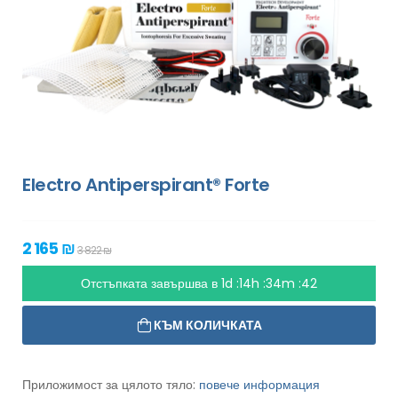
Electro Antiperspirant® Forte
2 165 ₪
3 822 ₪
Отстъпката завършва в
1d :14h :34m :41
КЪМ КОЛИЧКАТА
Приложимост за цялото тяло:
повече информация