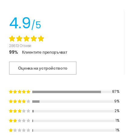
4.9
/5
28613 Отзиви
99%
Клиентите препоръчват
Оценка на устройството
87%
9%
2%
1%
1%