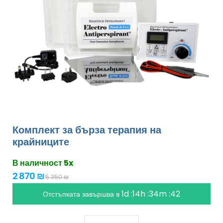
Комплект за бърза терапия на
крайниците
В наличност 5x
2 870 ₪
5 350 ₪
1d :14h :34m :41
Отстъпката завършва в