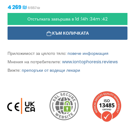
4 269 ₪
6 557 ₪
Отстъпката завършва в
1d :14h :34m :41
КЪМ КОЛИЧКАТА
Приложимост за цялото тяло:
повече информация
Мнения на потребителите:
www.iontophoresis.reviews
Вижте:
препоръки от водещи лекари