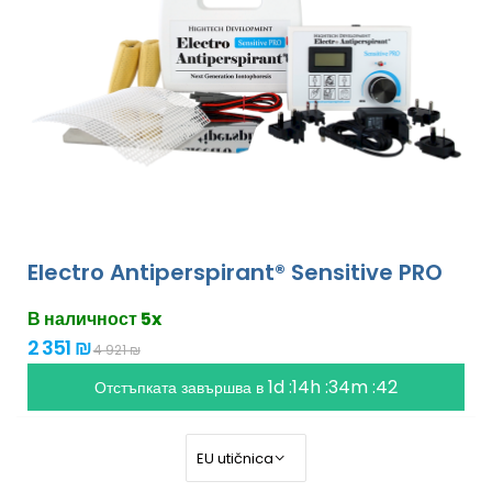
Electro Antiperspirant® Sensitive PRO
В наличност 5x
2 351 ₪
4 921 ₪
1d :14h :34m :41
Отстъпката завършва в