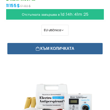
11 155 $
17 132 $
1d :14h :41m :25
Отстъпката завършва в
КЪМ КОЛИЧКАТА