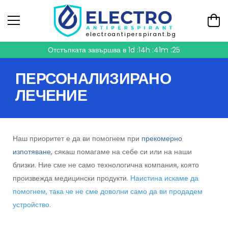
electroantiperspirant.bg
Отстъпката завършва в
1d :14h :41m :25
ПЕРСОНАЛИЗИРАНО
ЛЕЧЕНИЕ
Наш приоритет е да ви помогнем при
прекомерно
изпотяване
, сякаш помагаме на себе си или на наши
близки. Ние сме не само технологична компания, която
произвежда медицински продукти.
Наистина искаме да
помогнем, така че не сме доволни само да ви продадем
устройство.