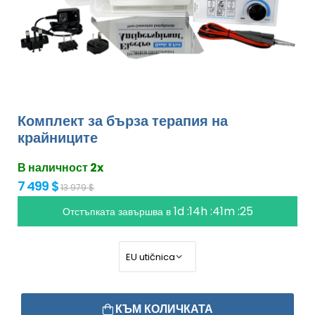
Комплект за бърза терапия на
крайниците
В наличност 2x
7 499 $
13 979 $
1d :14h :41m :25
Отстъпката завършва в
КЪМ КОЛИЧКАТА