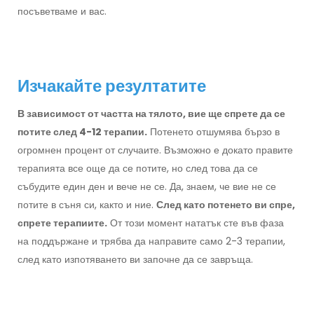
посъветваме и вас.
Изчакайте резултатите
В зависимост от частта на тялото, вие ще спрете да се
потите след 4-12 терапии.
Потенето отшумява бързо в
огромнен процент от случаите. Възможно е докато правите
терапията все още да се потите, но след това да се
събудите един ден и вече не се. Да, знаем, че вие не се
потите в съня си, както и ние.
След като потенето ви спре,
спрете терапиите.
От този момент нататък сте във фаза
на поддържане и трябва да направите само 2-3 терапии,
след като изпотяването ви започне да се завръща.