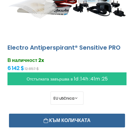
Electro Antiperspirant® Sensitive PRO
В наличност 2x
6 142 $
12 857 $
1d :14h :41m :25
Отстъпката завършва в
КЪМ КОЛИЧКАТА