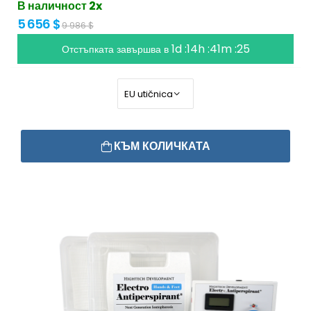
В наличност 2x
5 656 $
9 986 $
1d :14h :41m :25
Отстъпката завършва в
КЪМ КОЛИЧКАТА