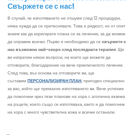
Свържете се с нас!
В случай, че изпотяването не отшуми след 12 процедури,
няма нужда да се притеснявате. Това е рядкост, но от опит
знаем как да коригирате плана си за лечение, за да можем
да оправим всичко. Първо е необходимо да се
свържете с
нас възможно най-скоро след последната терапия
. Ще
ви изпратим някои въпроси, на които ще можете да
отговорите, благодарение на вече приключилото лечение.
След това, въз основа на отговорите ви, ще
съставим
ПЕРСОНАЛИЗИРАН ПЛАН
, пригоден специално
за вас, който ще премахне изпотяването ви. Вече успяхме
да помогнем чрез тези планове на хора с атопична екзема
на ръцете, които също се изпотяваха, както и да помогнем
на хора с много чувствителна кожа и всички останали.