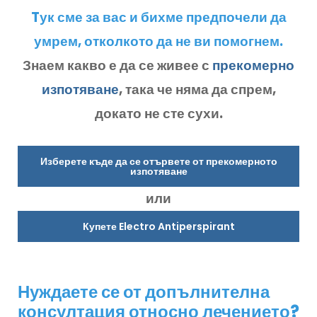
Tук сме за вас и бихме предпочели да
умрем, отколкото да не ви помогнем.
Знаем какво е да се живее с
прекомерно
изпотяване
, така че няма да спрем,
докато не сте сухи.
Изберете къде да се отървете от прекомерното
изпотяване
или
Купете Electro Antiperspirant
Нуждаете се от допълнителна
консултация относно лечението?