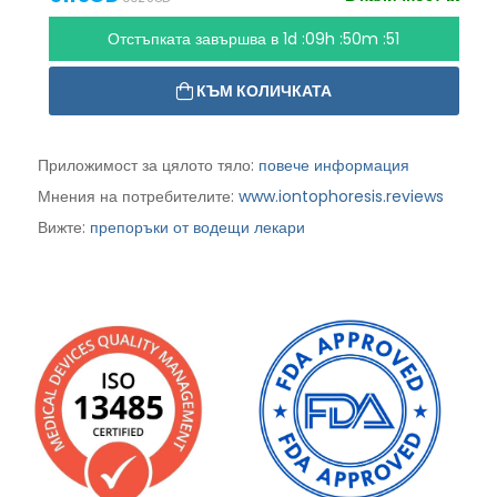
Отстъпката завършва в
1d :09h :50m :50
КЪМ КОЛИЧКАТА
Приложимост за цялото тяло:
повече информация
Мнения на потребителите:
www.iontophoresis.reviews
Вижте:
препоръки от водещи лекари