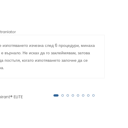
tranlator
*automati
 изпотяването изчезна след 6 процедури, минаха
През
 е върнало. Не исках да го заклеймявам, затова
поте
да постъпя, когато изпотяването започне да се
това
ра.
Anti
как 
стич
irant® ELITE