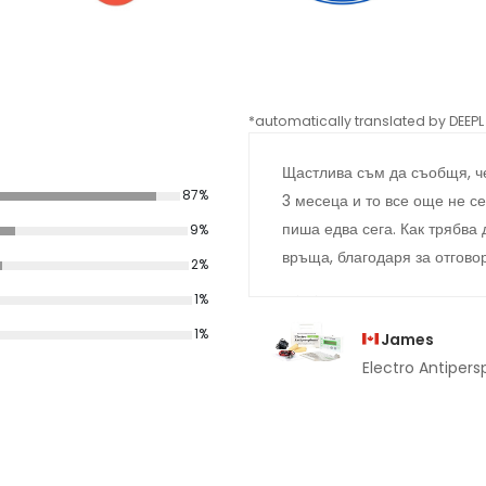
*automatically translated by DEEPL 
Щастлива съм да съобщя, че
87%
3 месеца и то все още не се
пиша едва сега. Как трябва 
9%
връща, благодаря за отгово
2%
1%
1%
James
Electro Antipersp