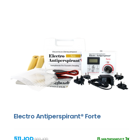
Electro Antiperspirant® Forte
511 JOD
В наличност 1x
902 JOD