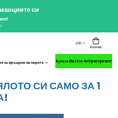
аканциите си
ant!
!
JOD
Количка
Купете Electro Antiperspirant
я за връщане на парите
ЛОТО СИ САМО ЗА 1
А!