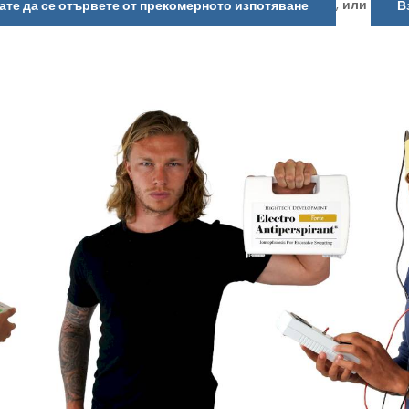
,
или
ате да се отървете от прекомерното изпотяване
В