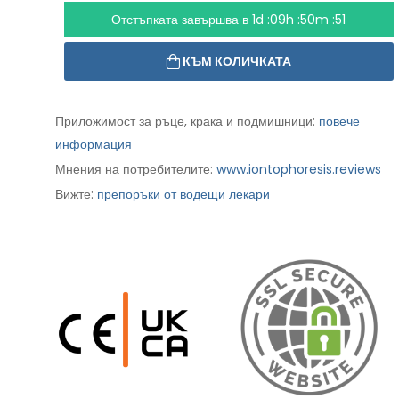
Отстъпката завършва в
1d :09h :50m :50
КЪМ КОЛИЧКАТА
Приложимост за ръце, крака и подмишници:
повече
информация
Мнения на потребителите:
www.iontophoresis.reviews
Вижте:
препоръки от водещи лекари