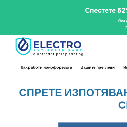
Спестете 52
без
electroantiperspirant.bg
Как работи йонофорезата
Вашите прегледи
И
СПРЕТЕ ИЗПОТЯВАН
С