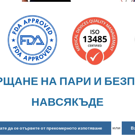
РЩАНЕ НА ПАРИ И БЕЗ
НАВСЯКЪДЕ
или
кате да се отървете от прекомерното изпотяване
В