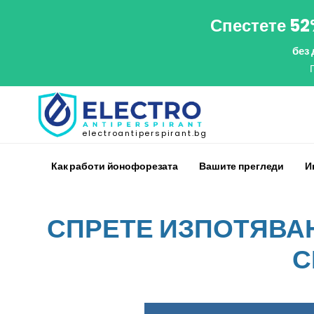
Спестете 52
без
electroantiperspirant.bg
Как работи йонофорезата
Вашите прегледи
И
СПРЕТЕ ИЗПОТЯВАН
С