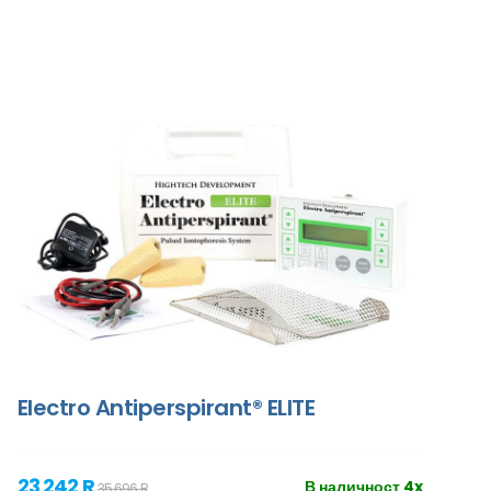
Electro Antiperspirant® ELITE
23 242 R
В наличност 4x
35 696 R