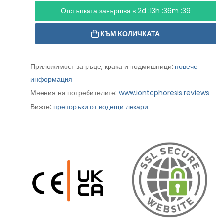
Отстъпката завършва в
2d :13h :36m :38
КЪМ КОЛИЧКАТА
Приложимост за ръце, крака и подмишници:
повече
информация
Мнения на потребителите:
www.iontophoresis.reviews
Вижте:
препоръки от водещи лекари