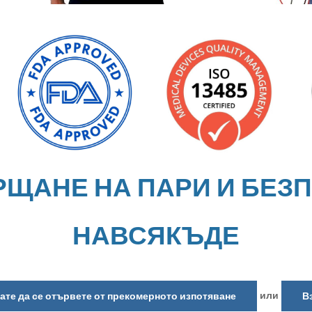
РЩАНЕ НА ПАРИ И БЕЗ
НАВСЯКЪДЕ
или
кате да се отървете от прекомерното изпотяване
В