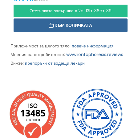
Отстъпката завършва в
2d :13h :36m :38
КЪМ КОЛИЧКАТА
Приложимост за цялото тяло:
повече информация
Мнения на потребителите:
www.iontophoresis.reviews
Вижте:
препоръки от водещи лекари