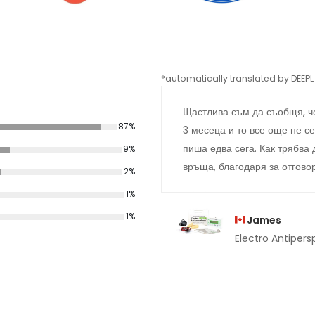
*automatically translated by DEEPL 
Щастлива съм да съобщя, че
87%
3 месеца и то все още не се
пиша едва сега. Как трябва 
9%
връща, благодаря за отгово
2%
1%
1%
James
Electro Antipersp