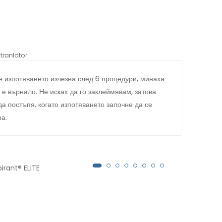
tranlator
*automati
 изпотяването изчезна след 6 процедури, минаха
През
 е върнало. Не исках да го заклеймявам, затова
поте
да постъпя, когато изпотяването започне да се
това
ра.
Anti
как 
стич
irant® ELITE