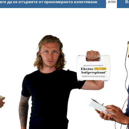
,
или
ате да се отървете от прекомерното изпотяване
В