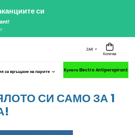
аканциите си
ant!
!
ZAR
Количка
Купете Electro Antiperspirant
я за връщане на парите
ЛОТО СИ САМО ЗА 1
А!