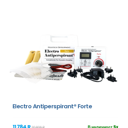
Electro Antiperspirant® Forte
11 784 R
В наличност 5x
20 806 R