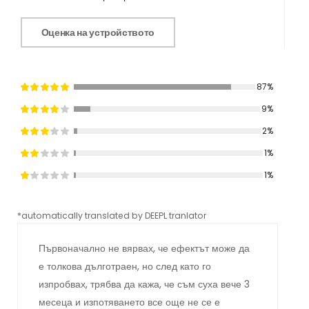
Оценка на устройството
87%
9%
2%
1%
1%
*automatically translated by DEEPL tranlator
*aut
Първоначално не вярвах, че ефектът може да
е толкова дълготраен, но след като го
изпробвах, трябва да кажа, че съм суха вече 3
месеца и изпотяването все още не се е