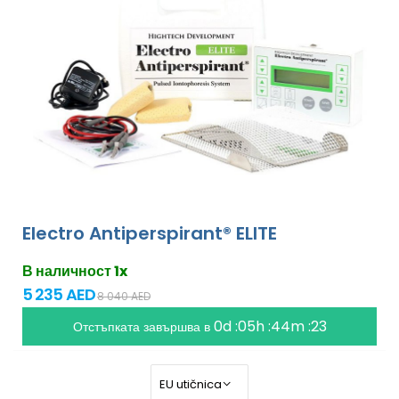
Electro Antiperspirant® ELITE
В наличност 1x
5 235 AED
8 040 AED
0d :05h :44m :21
Отстъпката завършва в