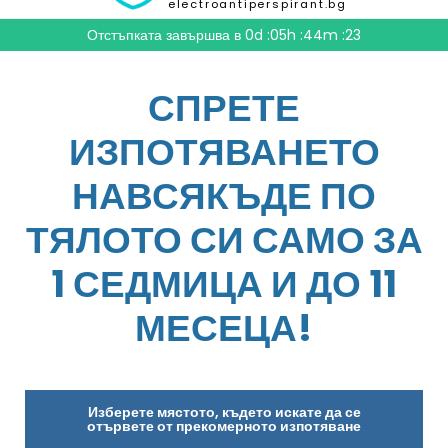
electroantiperspirant.bg
Отстъпката завършва в
0d :05h :44m :21
СПРЕТЕ
ИЗПОТЯВАНЕТО
НАВСЯКЪДЕ ПО
ТЯЛОТО СИ САМО ЗА
1 СЕДМИЦА И ДО 11
МЕСЕЦА!
Изберете мястото, където искате да се
отървете от прекомерното изпотяване