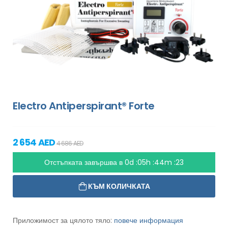
Electro Antiperspirant® Forte
2 654 AED
4 686 AED
Отстъпката завършва в
0d :05h :44m :21
КЪМ КОЛИЧКАТА
Приложимост за цялото тяло:
повече информация