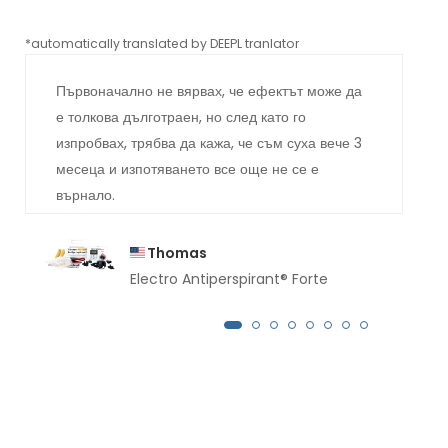
*automatically translated by DEEPL tranlator
*aut
Първоначално не вярвах, че ефектът може да
е толкова дълготраен, но след като го
изпробвах, трябва да кажа, че съм суха вече 3
месеца и изпотяването все още не се е
върнало.
Thomas
Electro Antiperspirant® Forte