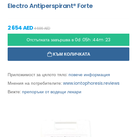
Electro Antiperspirant® Forte
2 654 AED
4 686 AED
Отстъпката завършва в
0d :05h :44m :21
КЪМ КОЛИЧКАТА
Приложимост за цялото тяло:
повече информация
Мнения на потребителите:
www.iontophoresis.reviews
Вижте:
препоръки от водещи лекари