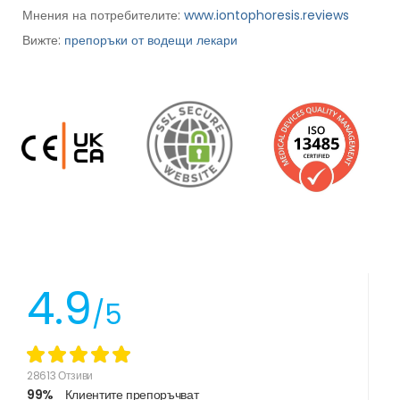
Мнения на потребителите:
www.iontophoresis.reviews
Вижте:
препоръки от водещи лекари
4.9
/5
28613 Отзиви
99%
Клиентите препоръчват