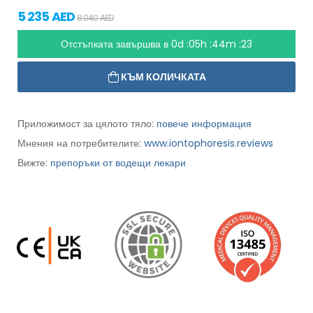
5 235 AED
8 040 AED
Отстъпката завършва в
0d :05h :44m :21
КЪМ КОЛИЧКАТА
Приложимост за цялото тяло:
повече информация
Мнения на потребителите:
www.iontophoresis.reviews
Вижте:
препоръки от водещи лекари