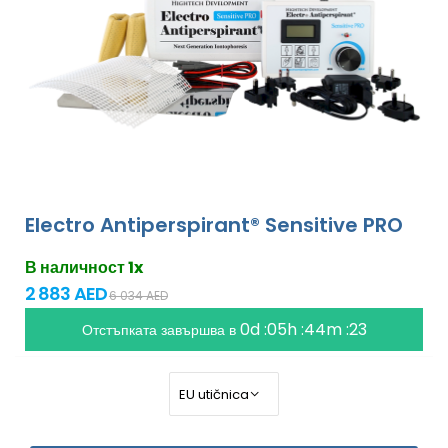
Electro Antiperspirant® Sensitive PRO
В наличност 1x
2 883 AED
6 034 AED
0d :05h :44m :21
Отстъпката завършва в