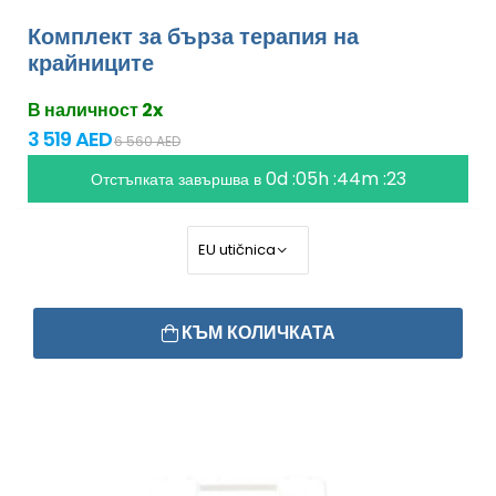
Комплект за бърза терапия на
крайниците
В наличност 2x
3 519 AED
6 560 AED
0d :05h :44m :21
Отстъпката завършва в
КЪМ КОЛИЧКАТА