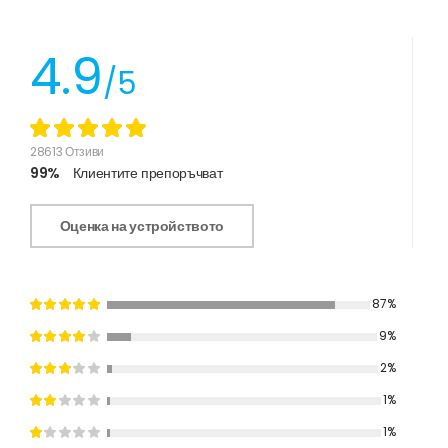
4.9
/5
28613 Отзиви
99%
Клиентите препоръчват
Оценка на устройството
87%
9%
2%
1%
1%