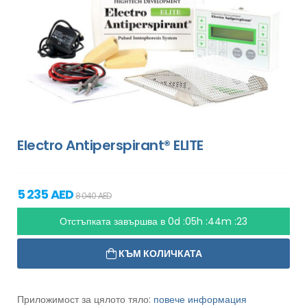
Electro Antiperspirant® ELITE
5 235 AED
8 040 AED
Отстъпката завършва в
0d :05h :44m :21
КЪМ КОЛИЧКАТА
Приложимост за цялото тяло:
повече информация