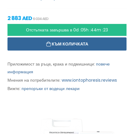
2 883 AED
6 034 AED
Отстъпката завършва в
0d :05h :44m :21
КЪМ КОЛИЧКАТА
Приложимост за ръце, крака и подмишници:
повече
информация
Мнения на потребителите:
www.iontophoresis.reviews
Вижте:
препоръки от водещи лекари