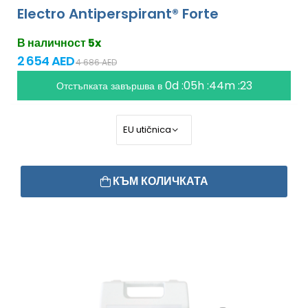
Electro Antiperspirant® Forte
В наличност 5x
2 654 AED
4 686 AED
0d :05h :44m :21
Отстъпката завършва в
КЪМ КОЛИЧКАТА