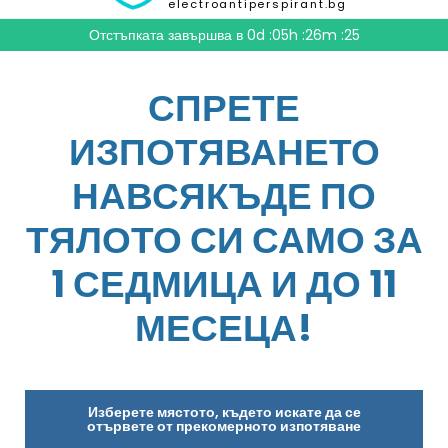
electroantiperspirant.bg
Отстъпката завършва в
0d :05h :26m :24
СПРЕТЕ
ИЗПОТЯВАНЕТО
НАВСЯКЪДЕ ПО
ТЯЛОТО СИ САМО ЗА
1 СЕДМИЦА И ДО 11
МЕСЕЦА!
Изберете мястото, където искате да се
отървете от прекомерното изпотяване