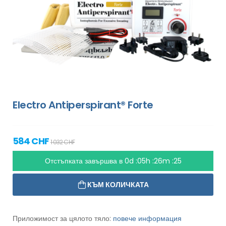
Electro Antiperspirant® Forte
584 CHF
1 032 CHF
Отстъпката завършва в
0d :05h :26m :24
КЪМ КОЛИЧКАТА
Приложимост за цялото тяло:
повече информация