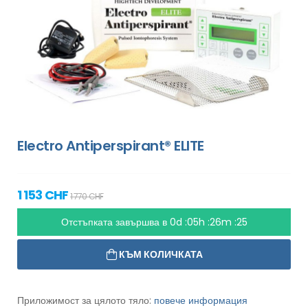
Electro Antiperspirant® ELITE
1 153 CHF
1 770 CHF
Отстъпката завършва в
0d :05h :26m :24
КЪМ КОЛИЧКАТА
Приложимост за цялото тяло:
повече информация