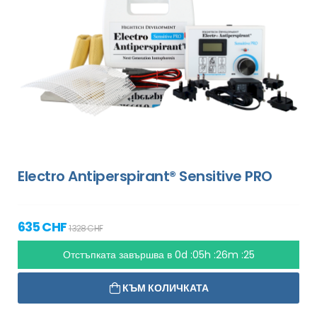
Electro Antiperspirant® Sensitive PRO
635 CHF
1 328 CHF
Отстъпката завършва в
0d :05h :26m :24
КЪМ КОЛИЧКАТА