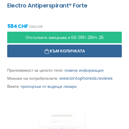
Electro Antiperspirant® Forte
584 CHF
1 032 CHF
Отстъпката завършва в
0d :05h :26m :24
КЪМ КОЛИЧКАТА
Приложимост за цялото тяло:
повече информация
Мнения на потребителите:
www.iontophoresis.reviews
Вижте:
препоръки от водещи лекари