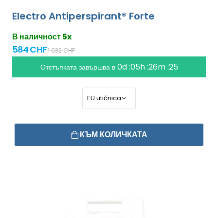
Electro Antiperspirant® Forte
В наличност 5x
584 CHF
1 032 CHF
0d :05h :26m :24
Отстъпката завършва в
КЪМ КОЛИЧКАТА