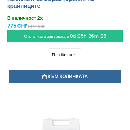
крайниците
В наличност 2x
775 CHF
1 444 CHF
0d :05h :26m :24
Отстъпката завършва в
КЪМ КОЛИЧКАТА