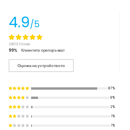
4.9
/5
28613 Отзиви
99%
Клиентите препоръчват
Оценка на устройството
87%
9%
2%
1%
1%