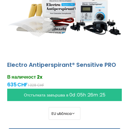
Electro Antiperspirant® Sensitive PRO
В наличност 2x
635 CHF
1 328 CHF
0d :05h :26m :24
Отстъпката завършва в