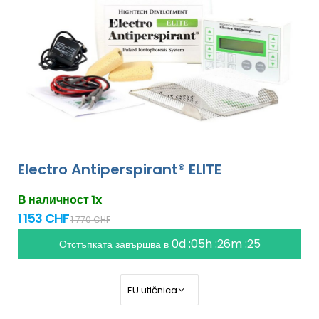
Electro Antiperspirant® ELITE
В наличност 1x
1 153 CHF
1 770 CHF
0d :05h :26m :24
Отстъпката завършва в