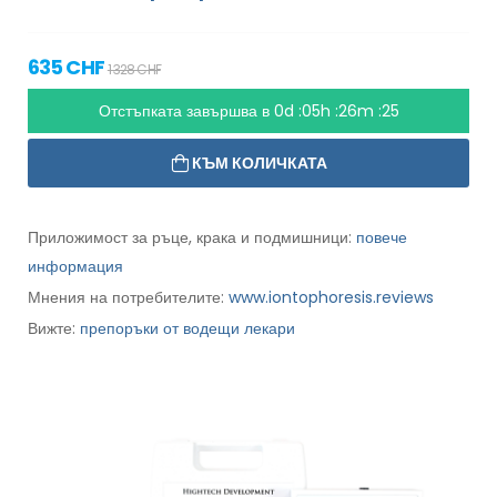
635 CHF
1 328 CHF
Отстъпката завършва в
0d :05h :26m :24
КЪМ КОЛИЧКАТА
Приложимост за ръце, крака и подмишници:
повече
информация
Мнения на потребителите:
www.iontophoresis.reviews
Вижте:
препоръки от водещи лекари