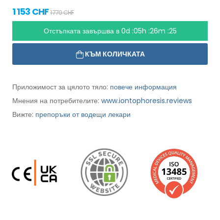
1 153 CHF
1 770 CHF
Отстъпката завършва в
0d :05h :26m :24
КЪМ КОЛИЧКАТА
Приложимост за цялото тяло:
повече информация
Мнения на потребителите:
www.iontophoresis.reviews
Вижте:
препоръки от водещи лекари