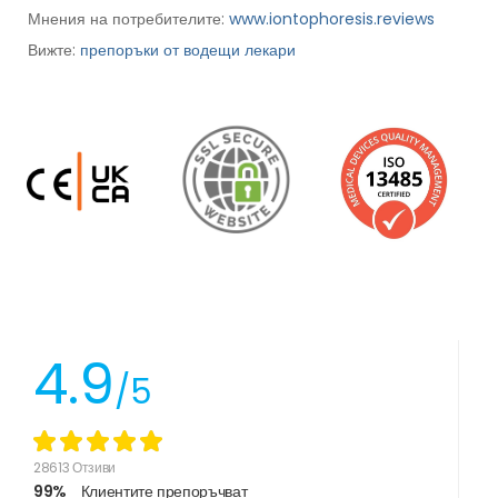
Мнения на потребителите:
www.iontophoresis.reviews
Вижте:
препоръки от водещи лекари
4.9
/5
28613 Отзиви
99%
Клиентите препоръчват