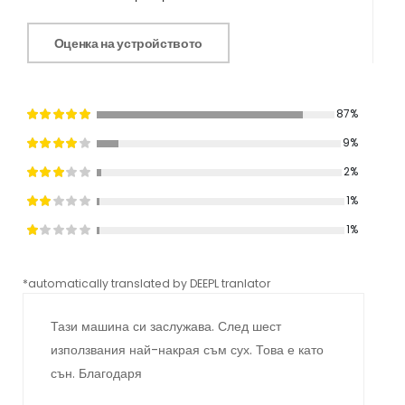
Оценка на устройството
87%
9%
2%
1%
1%
*automatically translated by DEEPL tranlator
*aut
Тази машина си заслужава. След шест
използвания най-накрая съм сух. Това е като
сън. Благодаря