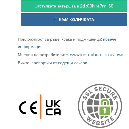
Отстъпката завършва в
2d :09h :47m :56
КЪМ КОЛИЧКАТА
Приложимост за ръце, крака и подмишници:
повече
информация
Мнения на потребителите:
www.iontophoresis.reviews
Вижте:
препоръки от водещи лекари