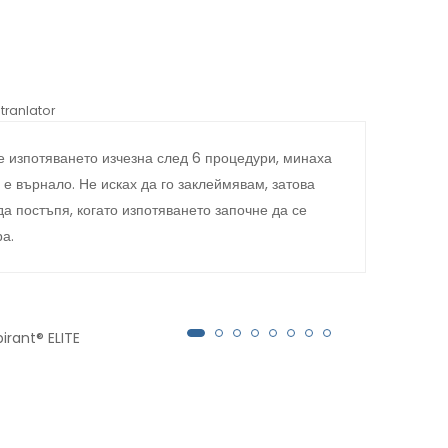
tranlator
*automati
 изпотяването изчезна след 6 процедури, минаха
През
 е върнало. Не исках да го заклеймявам, затова
поте
да постъпя, когато изпотяването започне да се
това
ра.
Anti
как 
стич
irant® ELITE