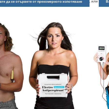
,
или
ате да се отървете от прекомерното изпотяване
В