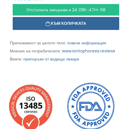
Отстъпката завършва в
2d :09h :47m :56
КЪМ КОЛИЧКАТА
Приложимост за цялото тяло:
повече информация
Мнения на потребителите:
www.iontophoresis.reviews
Вижте:
препоръки от водещи лекари