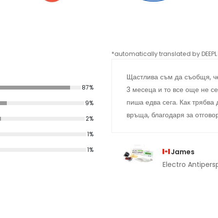
*automatically translated by DEEPL 
Щастлива съм да съобщя, че
87%
3 месеца и то все още не се
пиша едва сега. Как трябва 
9%
връща, благодаря за отгово
2%
1%
1%
James
Electro Antipersp