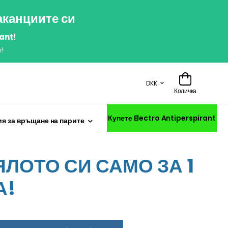
аканциите си
ant!
!
DKK
Количка
Купете Electro Antiperspirant
я за връщане на парите
ЛОТО СИ САМО ЗА 1
А!