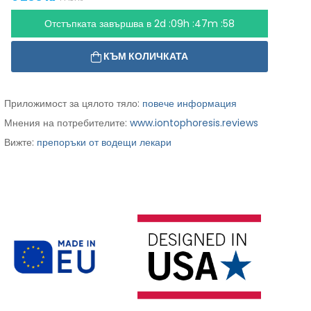
Отстъпката завършва в
2d :09h :47m :56
КЪМ КОЛИЧКАТА
Приложимост за цялото тяло:
повече информация
Мнения на потребителите:
www.iontophoresis.reviews
Вижте:
препоръки от водещи лекари