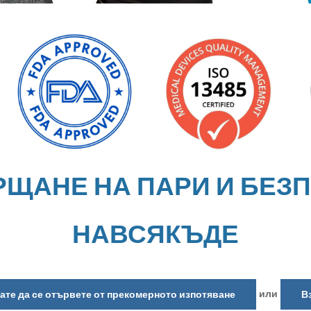
РЩАНЕ НА ПАРИ И БЕЗ
НАВСЯКЪДЕ
или
кате да се отървете от прекомерното изпотяване
В