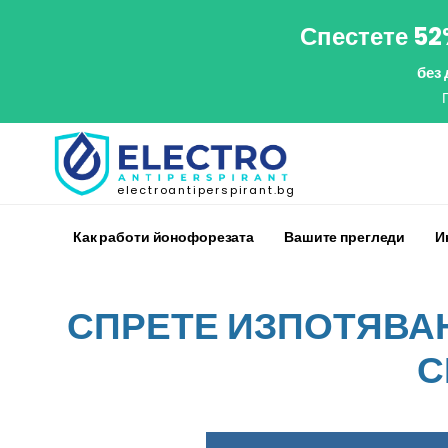
Спестете 52
без
electroantiperspirant.bg
Как работи йонофорезата
Вашите прегледи
И
СПРЕТЕ ИЗПОТЯВАН
С