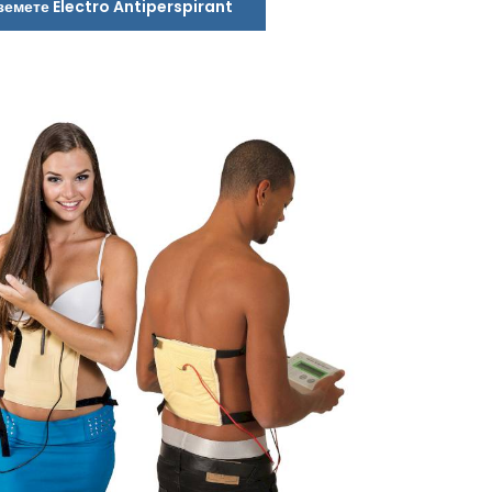
земете Electro Antiperspirant