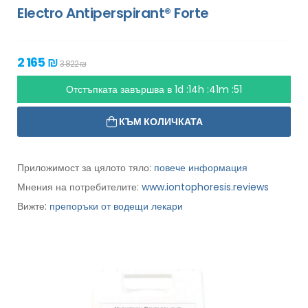
Electro Antiperspirant® Forte
2 165 ₪
3 822 ₪
Отстъпката завършва в
1d :14h :41m :49
КЪМ КОЛИЧКАТА
Приложимост за цялото тяло:
повече информация
Мнения на потребителите:
www.iontophoresis.reviews
Вижте:
препоръки от водещи лекари