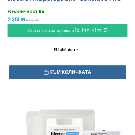
В наличност 5x
2 351 ₪
4 921 ₪
1d :14h :41m :49
Отстъпката завършва в
КЪМ КОЛИЧКАТА