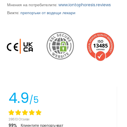
Мнения на потребителите:
www.iontophoresis.reviews
Вижте:
препоръки от водещи лекари
4.9
/5
28613 Отзиви
99%
Клиентите препоръчват