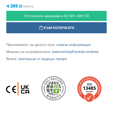
4 269 ₪
6 557 ₪
Отстъпката завършва в
1d :14h :41m :49
КЪМ КОЛИЧКАТА
Приложимост за цялото тяло:
повече информация
Мнения на потребителите:
www.iontophoresis.reviews
Вижте:
препоръки от водещи лекари