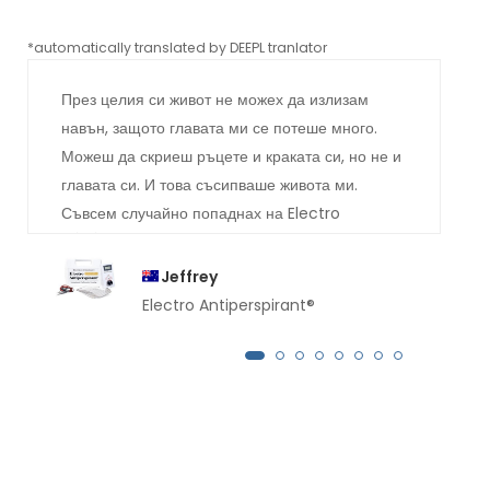
*automatically translated by DEEPL tranlator
*aut
През целия си живот не можех да излизам
навън, защото главата ми се потеше много.
Можеш да скриеш ръцете и краката си, но не и
главата си. И това съсипваше живота ми.
Съвсем случайно попаднах на Electro
Antiperspirant при лекаря и той ми препоръча
вас. Вероятно сте се досетили как се разви
Jeffrey
всичко. Аз съм абсолютно суха . Онези потоци
Electro Antiperspirant®
пот, които се стичаха по лицето ми, вече ги
няма. Много ви благодаря.