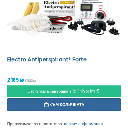
Electro Antiperspirant® Forte
2 165 ₪
3 822 ₪
Отстъпката завършва в
1d :14h :41m :49
КЪМ КОЛИЧКАТА
Приложимост за цялото тяло:
повече информация