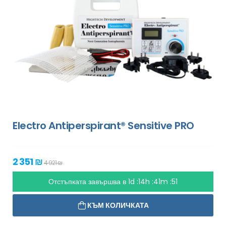
Electro Antiperspirant® Sensitive PRO
2 351 ₪
4 921 ₪
Отстъпката завършва в
1d :14h :41m :49
КЪМ КОЛИЧКАТА