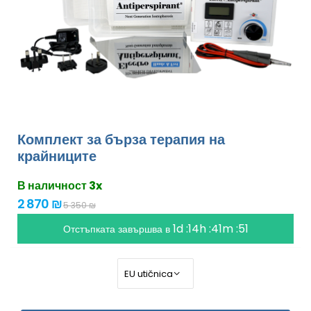
Комплект за бърза терапия на
крайниците
В наличност 3x
2 870 ₪
5 350 ₪
1d :14h :41m :49
Отстъпката завършва в