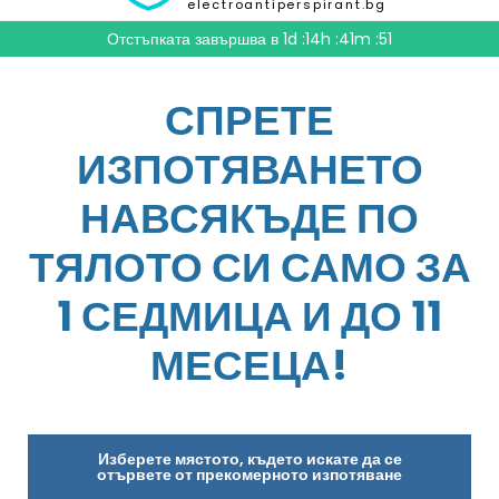
electroantiperspirant.bg
Отстъпката завършва в
1d :14h :41m :49
СПРЕТЕ
ИЗПОТЯВАНЕТО
НАВСЯКЪДЕ ПО
ТЯЛОТО СИ САМО ЗА
1 СЕДМИЦА И ДО 11
МЕСЕЦА!
Изберете мястото, където искате да се
отървете от прекомерното изпотяване