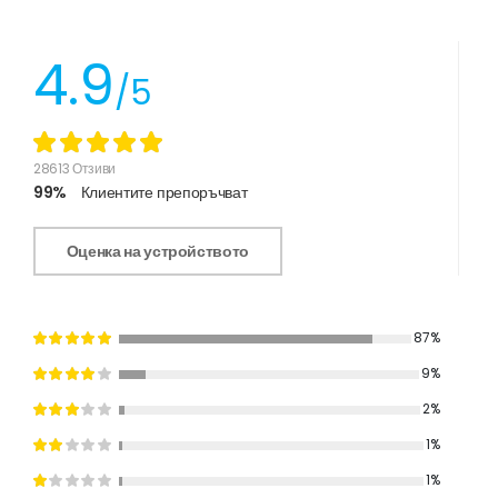
4.9
/5
28613 Отзиви
99%
Клиентите препоръчват
Оценка на устройството
87%
9%
2%
1%
1%