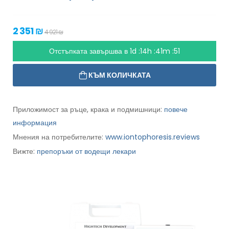
2 351 ₪
4 921 ₪
Отстъпката завършва в
1d :14h :41m :49
КЪМ КОЛИЧКАТА
Приложимост за ръце, крака и подмишници:
повече
информация
Мнения на потребителите:
www.iontophoresis.reviews
Вижте:
препоръки от водещи лекари