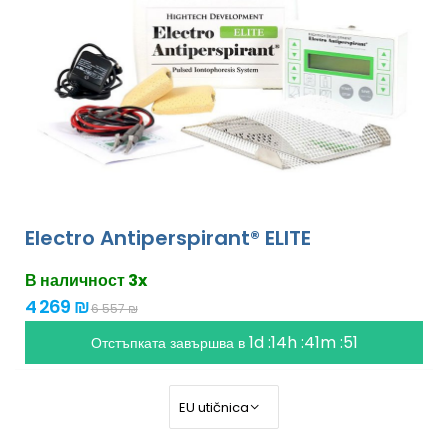
Electro Antiperspirant® ELITE
В наличност 3x
4 269 ₪
6 557 ₪
1d :14h :41m :49
Отстъпката завършва в