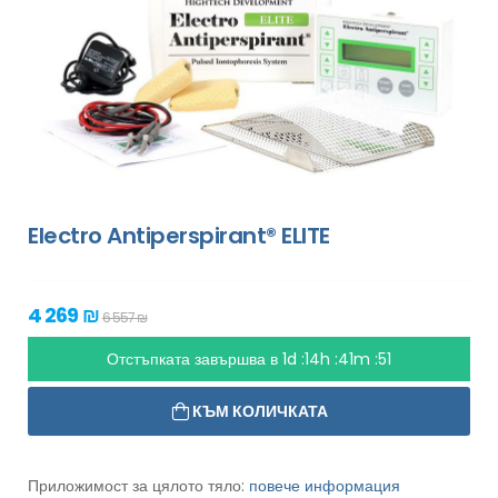
Electro Antiperspirant® ELITE
4 269 ₪
6 557 ₪
Отстъпката завършва в
1d :14h :41m :49
КЪМ КОЛИЧКАТА
Приложимост за цялото тяло:
повече информация