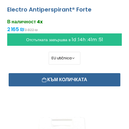
Electro Antiperspirant® Forte
В наличност 4x
2 165 ₪
3 822 ₪
1d :14h :41m :49
Отстъпката завършва в
КЪМ КОЛИЧКАТА