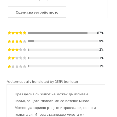
Оценка на устройството
87%
9%
2%
1%
1%
*automatically translated by DEEPL tranlator
*aut
През целия си живот не можех да излизам
навън, защото главата ми се потеше много.
Можеш да скриеш ръцете и краката си, но не и
главата си. И това съсипваше живота ми.